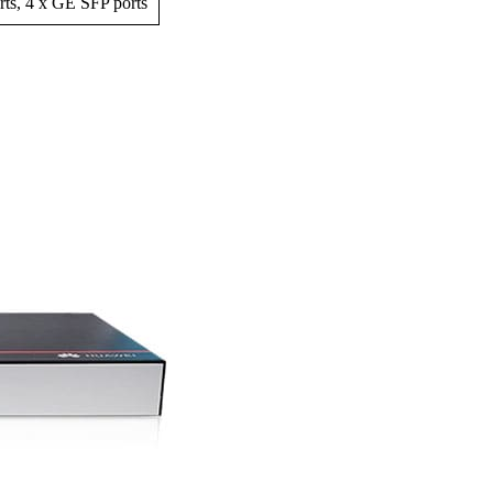
ts, 4 x GE SFP ports