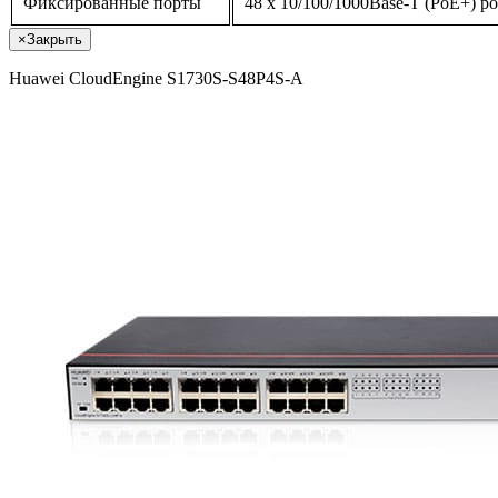
Фиксированные порты
48 x 10/100/1000Base-T (PoE+) por
×
Закрыть
Huawei CloudEngine S1730S-S48P4S-A