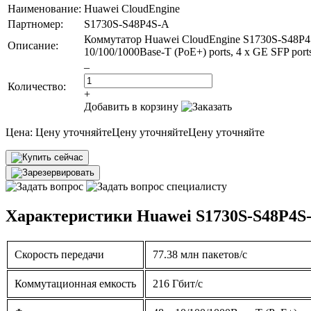
Наименование:
Huawei CloudEngine
Партномер:
S1730S-S48P4S-A
Коммутатор Huawei CloudEngine S1730S-S48P4S-
Описание:
10/100/1000Base-T (PoE+) ports, 4 x GE SFP port
–
Количество:
+
Добавить в корзину
Цена:
Цену уточняйте
Цену уточняйте
Цену уточняйте
Характеристики Huawei S1730S-S48P4S
Скорость передачи
77.38 млн пакетов/с
Коммутационная емкость
216 Гбит/с