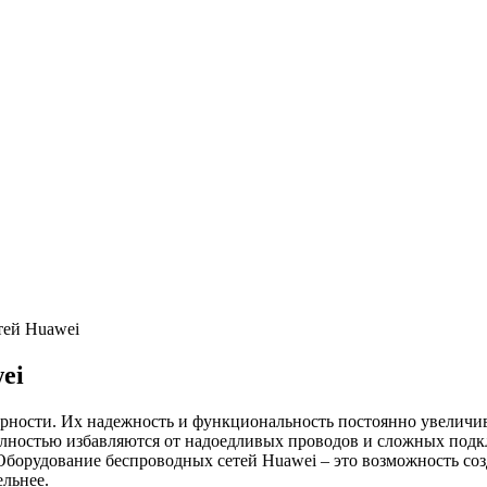
тей Huawei
ei
рности. Их надежность и функциональность постоянно увеличив
олностью избавляются от надоедливых проводов и сложных подк
Оборудование беспроводных сетей Huawei – это возможность со
ельнее.