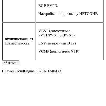
BGP-EVPN.
Настройка по протоколу NETCONF.
VBST (совместим с
PVST/PVST+/RPVST)
Функциональная
совместимость
LNP (аналогичен DTP)
VCMP (аналогичен VTP)
×
Закрыть
Huawei CloudEngine S5731-H24P4XC