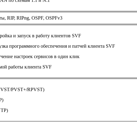
AN по схемам 1:1 и N:1
ы, RIP, RIPng, OSPF, OSPFv3
ройка и запуск в работу клиентов SVF
узка программного обеспечения и патчей клиента SVF
чение настроек сервисов в один клик
мой работы клиента SVF
 PVST/PVST+/RPVST)
P)
VTP)