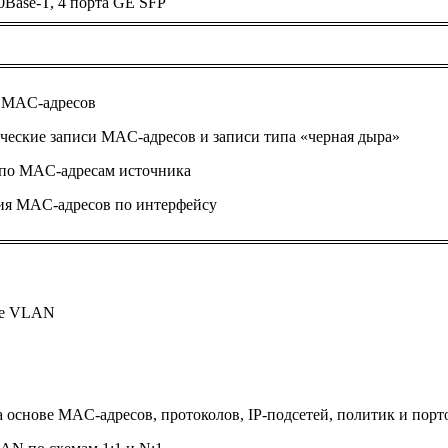
0Base-T, 4 порта GE SFP
е MAC-адресов
ческие записи MAC-адресов и записи типа «черная дыра»
 по MAC-адресам источника
ия MAC-адресов по интерфейсу
ые VLAN
основе MAC-адресов, протоколов, IP-подсетей, политик и порт