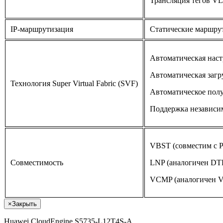
Трансляция тегов VL
IP-маршрутизация
Статические маршрут
Автоматическая наст
Автоматическая загр
Технология Super Virtual Fabric (SVF)
Автоматическое полу
Поддержка независи
VBST (совместим с
Совместимость
LNP (аналогичен DT
VCMP (аналогичен 
×
Закрыть
Huawei CloudEngine S5735-L12T4S-A