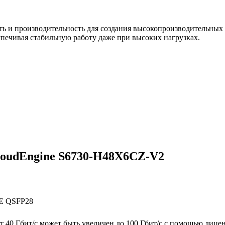
ь и производительность для создания высокопроизводительных 
печивая стабильную работу даже при высоких нагрузках.
loudEngine S6730-H48X6CZ-V2
GE QSFP28
 40 Гбит/с может быть увеличен до 100 Гбит/с с помощью лице