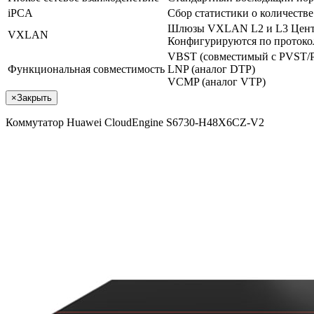
iPCA
Сбор статистики о количеств
Шлюзы VXLAN L2 и L3 Цент
VXLAN
Конфигурируются по прото
VBST (совместимый с PVST
Функциональная совместимость
LNP (аналог DTP)
VCMP (аналог VTP)
×
Закрыть
Коммутатор Huawei CloudEngine S6730-H48X6CZ-V2