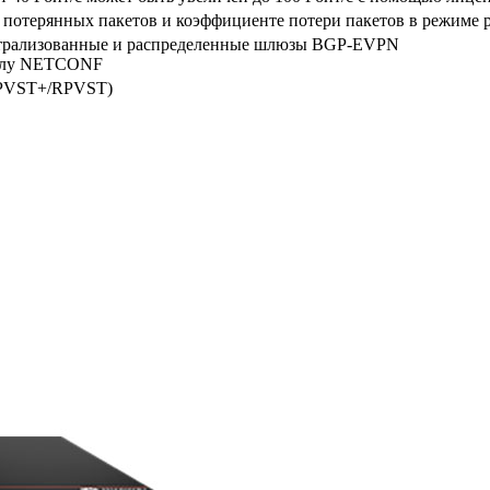
е потерянных пакетов и коэффициенте потери пакетов в режиме 
рализованные и распределенные шлюзы BGP-EVPN
колу NETCONF
/PVST+/RPVST)