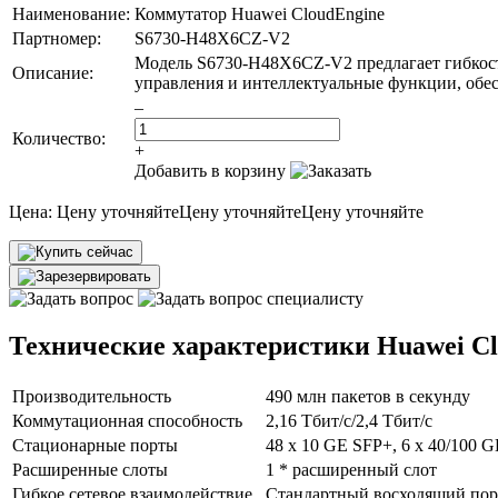
Наименование:
Коммутатор Huawei CloudEngine
Партномер:
S6730-H48X6CZ-V2
Модель S6730-H48X6CZ-V2 предлагает гибкост
Описание:
управления и интеллектуальные функции, обес
–
Количество:
+
Добавить в корзину
Цена:
Цену уточняйте
Цену уточняйте
Цену уточняйте
Технические характеристики Huawei C
Производительность
490 млн пакетов в секунду
Коммутационная способность
2,16 Тбит/с/2,4 Тбит/с
Стационарные порты
48 x 10 GE SFP+, 6 x 40/100 
Расширенные слоты
1 * расширенный слот
Гибкое сетевое взаимодействие
Стандартный восходящий порт