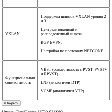
Поддержка шлюзов VXLAN уровня 2
и 3.
Централизованный и
VXLAN
распределенный шлюзы.
BGP-EVPN.
Настройка по протоколу NETCONF.
VBST (совместимость с PVST, PVST+
и RPVST)
Функциональная
совместимость
LNP (аналогичен DTP)
VCMP (аналогичен VTP)
×
Закрыть
Huawei CloudEngine S6730-S24X6Q