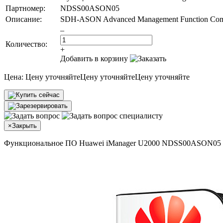
Партномер:
NDSS00ASON05
Описание:
SDH-ASON Advanced Management Function Comp
–
Количество:
+
Добавить в корзину
Цена:
Цену уточняйте
Цену уточняйте
Цену уточняйте
×
Закрыть
Функциональное ПО Huawei iManager U2000 NDSS00ASON05