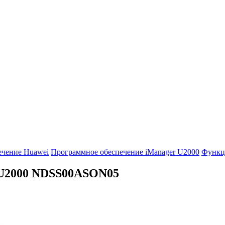
ечение Huawei
Программное обеспечение iManager U2000
Функц
U2000
NDSS00ASON05