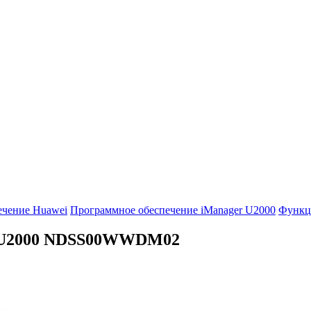
ечение Huawei
Программное обеспечение iManager U2000
Функц
U2000
NDSS00WWDM02