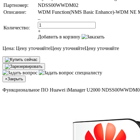
Партномер:
NDSS00WWDM02
Описание:
WDM Function(NMS Basic Enhance)-WDM NE Mana
–
Количество:
+
Добавить в корзину
Цена:
Цену уточняйте
Цену уточняйте
Цену уточняйте
×
Закрыть
Функциональное ПО Huawei iManager U2000 NDSS00WWDM0