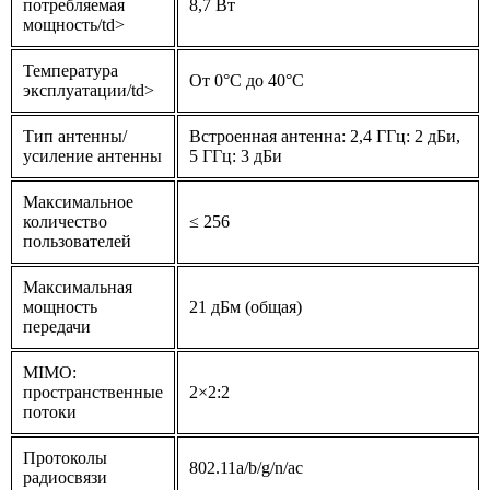
потребляемая
8,7 Вт
мощность/td>
Температура
От 0°C до 40°C
эксплуатации/td>
Тип антенны/
Встроенная антенна: 2,4 ГГц: 2 дБи,
усиление антенны
5 ГГц: 3 дБи
Максимальное
количество
≤ 256
пользователей
Максимальная
мощность
21 дБм (общая)
передачи
MIMO:
пространственные
2×2:2
потоки
Протоколы
802.11a/b/g/n/ac
радиосвязи