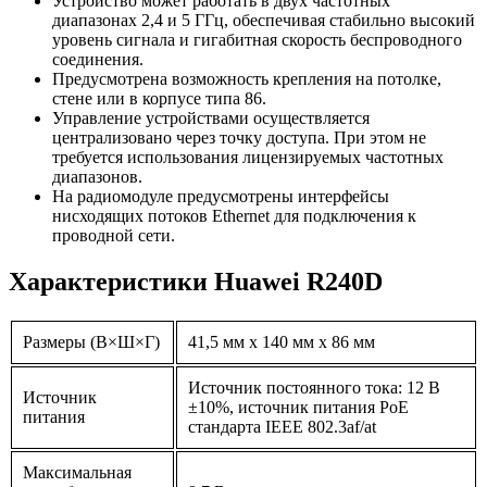
Устройство может работать в двух частотных
диапазонах 2,4 и 5 ГГц, обеспечивая стабильно высокий
уровень сигнала и гигабитная скорость беспроводного
соединения.
Предусмотрена возможность крепления на потолке,
стене или в корпусе типа 86.
Управление устройствами осуществляется
централизовано через точку доступа. При этом не
требуется использования лицензируемых частотных
диапазонов.
На радиомодуле предусмотрены интерфейсы
нисходящих потоков Ethernet для подключения к
проводной сети.
Характеристики Huawei R240D
Размеры (В×Ш×Г)
41,5 мм x 140 мм x 86 мм
Источник постоянного тока: 12 В
Источник
±10%, источник питания PoE
питания
стандарта IEEE 802.3af/at
Максимальная