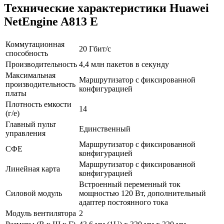
Технические характеристики Huawei
NetEngine A813 E
Коммутационная
20 Гбит/с
способность
Производительность
4,4 млн пакетов в секунду
Максимальная
Маршрутизатор с фиксированной
производительность
конфигурацией
платы
Плотность емкости
14
(г/е)
Главный пульт
Единственный
управления
Маршрутизатор с фиксированной
СФЕ
конфигурацией
Маршрутизатор с фиксированной
Линейная карта
конфигурацией
Встроенный переменный ток
Силовой модуль
мощностью 120 Вт, дополнительный
адаптер постоянного тока
Модуль вентилятора
2