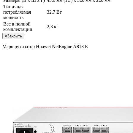
Размеры (В x Ш x Г)
43,6 мм (1U) x 320 мм x 220 мм
Типичная
потребляемая
32.7 Вт
мощность
Вес в полной
2,3 кг
комплектации
×
Закрыть
Маршрутизатор Huawei NetEngine A813 E