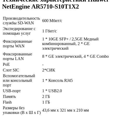
NetEngine AR5710-S10T1X2
Производительность
600 Мбит/с
службы SD-WAN
Экспедирование с
1 Гбит/с
помощью услуг
1 * 10GE SFP+ / 2,5GE Медный
Фиксированные
комбинированный, 2 * GE
порты WAN
электрический
Фиксированные
8 * GE электрический, 4 * GE Combo
порты LAN
PoE
-
Слот SIC
2*СИК
Вспомогательный
или консольный
1 * Консоль RJ45
порт
USB-порт
1 * USB2.0
Память
2 ГБ
Flash
1 ГБ
Размеры без
43,6 мм x 321 мм x 210 мм
упаковки (В x Ш x Г)