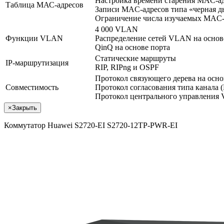
Настройка времени старения MAC-а
Таблица МАС-адресов
Записи MAC-адресов типа «черная д
Ограничение числа изучаемых MAC-
4 000 VLAN
Функции VLAN
Распределение сетей VLAN на основе
QinQ на основе порта
Статические маршруты
IP-маршрутизация
RIP, RIPng и OSPF
Протокол связующего дерева на ос
Совместимость
Протокол согласования типа канала 
Протокол центрального управления
×
Закрыть
Коммутатор Huawei S2720-EI S2720-12TP-PWR-EI