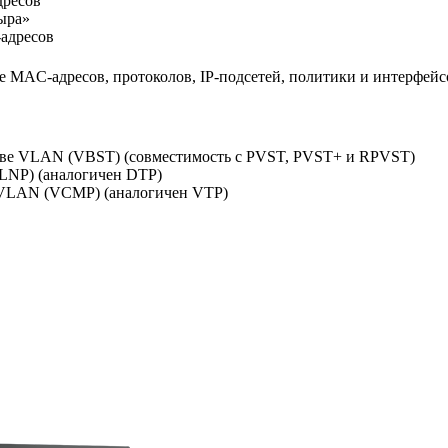
дресов
ыра»
адресов
 MAC-адресов, протоколов, IP-подсетей, политики и интерфейс
нове VLAN (VBST) (совместимость с PVST, PVST+ и RPVST)
(LNP) (аналогичен DTP)
 VLAN (VCMP) (аналогичен VTP)