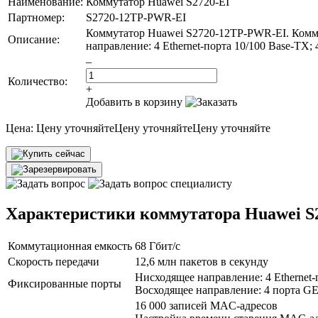
Наименование:
Коммутатор Huawei S2720-EI
Партномер:
S2720-12TP-PWR-EI
Коммутатор Huawei S2720-12TP-PWR-EI. Коммут
Описание:
направление: 4 Ethernet-порта 10/100 Base-TX;
–
Количество:
+
Добавить в корзину
Цена:
Цену уточняйте
Цену уточняйте
Цену уточняйте
Характеристики коммутатора Huawei 
Коммутационная емкость
68 Гбит/с
Скорость передачи
12,6 млн пакетов в секунду
Нисходящее направление: 4 Ethernet-
Фиксированные порты
Восходящее направление: 4 порта G
16 000 записей MAC-адресов