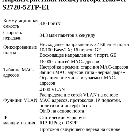
S2720-52TP-EI
Коммутационная
336 Гбит/с
емкость
Скорость
34,8 млн пакетов в секунду
передачи
Нисходящее направление: 32 Ethernet-порта
Фиксированные
10/100 Base-TX; 16 портов GE
порты
Восходящее направление: 4 порта GE
16 000 записей MAC-адресов
Настройка времени старения MAC-адресов
Таблица МАС-
Записи MAC-адресов типа «черная дыра»
адресов
Ограничение числа изучаемых MAC-
адресов
4 000 VLAN
Распределение сетей VLAN на основе
Функции VLAN
MAC-адресов, протоколов, IP-подсетей,
политики и интерфейсов
QinQ на основе порта
IP-
Статические маршруты
маршрутизация
RIP, RIPng и OSPF
Протокол связующего дерева на основе