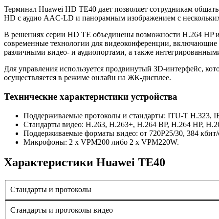
Терминал Huawei HD TE40 дает позволяет сотрудникам общаться
HD с аудио AAC-LD и панорамным изображением с нескольких
В решениях серии HD TE объединены возможности H.264 HP и
современные технологии для видеоконференции, включающие в
различными видео- и аудиопортами, а также интегрированными
Для управления используется продвинутый 3D-интерфейс, кото
осуществляется в режиме онлайн на ЖК-дисплее.
Технические характеристики устройства
Поддерживаемые протоколы и стандарты: ITU-T H.323, IE
Стандарты видео: H.263, H.263+, H.264 BP, H.264 HP, H.
Поддерживаемые форматы видео: от 720P25/30, 384 кбит/с
Микрофоны: 2 х VPM200 либо 2 х VPM220W.
Характеристики Huawei TE40
Стандарты и протоколы
Стандарты и протоколы видео