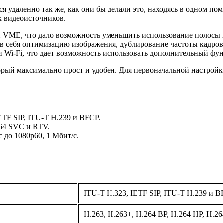
 удаленно так же, как они бы делали это, находясь в одном по
 видеоисточников.
 VME, что дало возможность уменьшить использование полосы 
 себя оптимизацию изображения, дублирование частоты кадров,
 Wi-Fi, что дает возможность использовать дополнительный фу
рый максимально прост и удобен. Для первоначальной настройк
TF SIP, ITU-T H.239 и BFCP.
264 SVC и RTV.
 до 1080p60, 1 Мбит/с.
ITU-T H.323, IETF SIP, ITU-T H.239 и 
H.263, H.263+, H.264 BP, H.264 HP, H.