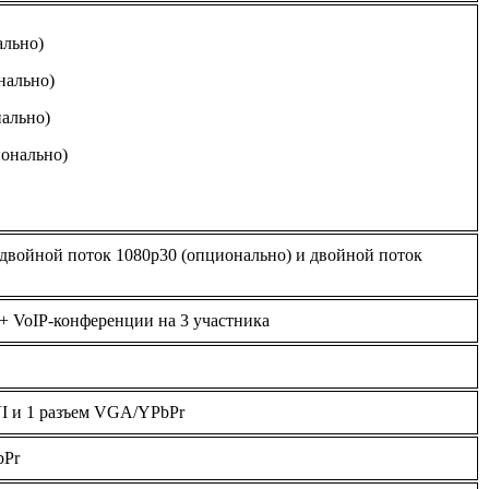
ально)
нально)
нально)
ионально)
 двойной поток 1080p30 (опционально) и двойной поток
+ VoIP-конференции на 3 участника
I и 1 разъем VGA/YPbPr
bPr