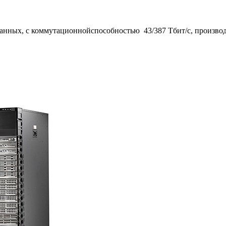
анных, с коммутационнойспособностью 43/387 Тбит/с, производит