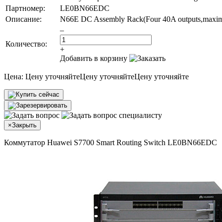
Партномер:
LE0BN66EDC
Описание:
N66E DC Assembly Rack(Four 40A outputs,max
–
Количество:
+
Добавить в корзину
Цена:
Цену уточняйте
Цену уточняйте
Цену уточняйте
×
Закрыть
Коммутатор Huawei S7700 Smart Routing Switch LE0BN66EDC