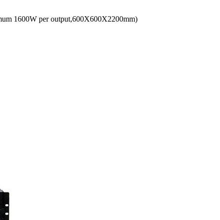
imum 1600W per output,600X600X2200mm)