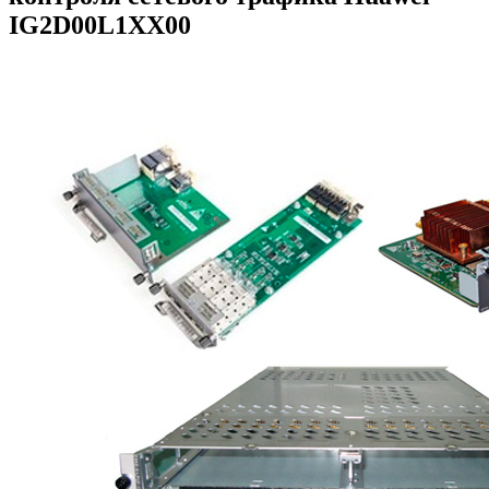
IG2D00L1XX00