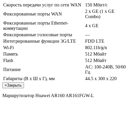
Скорость передачи услуг по сети WAN
150 Мбит/с
2 x GE (1 x GE
Фиксированные порты WAN
Combo)
Фиксированные порты Ethernet-
4 x GE
коммутации
Фиксированные голосовые порты
—
Интегрированные функции 3G/LTE
FDD LTE
Wi-Fi
802.11b/g/n
Память
512 Мбайт
Flash
512 Мбайт
AC: 100-240В, 50/60
Питание
Гц
Габариты (В x Ш x Г), мм
44.5 х 300 х 220
×
Закрыть
Маршрутизатор Huawei AR160 AR161FGW-L