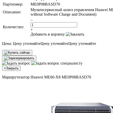
Партномер:
ME0P08BASD70
Мультисервисный шлюз управления Huawei ME6
Описание:
without Software Charge and Document)
–
Количество:
+
Добавить в корзину
Цена:
Цену уточняйте
Цену уточняйте
Цену уточняйте
×
Закрыть
Маршрутизатор Huawei ME60-X8 ME0P08BASD70