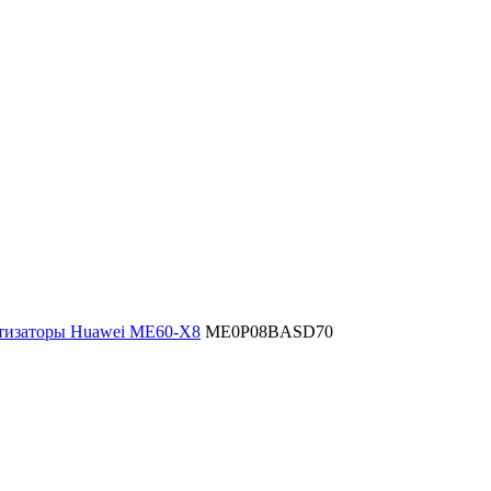
изаторы Huawei ME60-X8
ME0P08BASD70