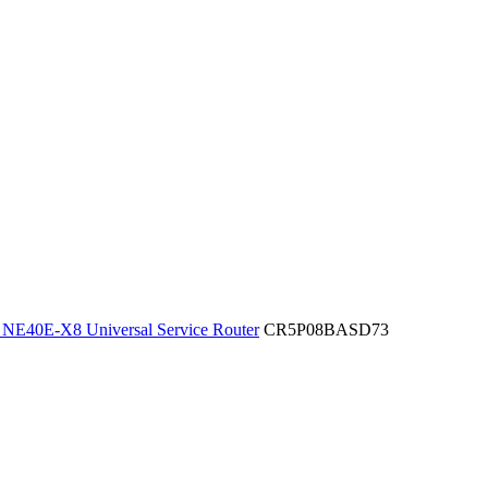
NE40E-X8 Universal Service Router
CR5P08BASD73