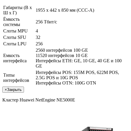
Габариты (В x
1955 x 442 x 850 мм (CCC-A)
Ш x Г)
Ёмкость
256 Тбит/с
системы
Слоты MPU
4
Слоты SFU
32
Слоты LPU
256
2560 интерфейсов 100 GE
Емкость
11520 интерфейсов 10 GE
интерфейса
Интерфейсы ETH: GE, 10 GE, 40 GE и 100
GE
Интерфейсы POS: 155M POS, 622M POS,
Типы
2.5G POS и 10G POS
интерфейсов
Интерфейсы OTN: 100G OTN
×
Закрыть
Кластер Huawei NetEngine NE5000E