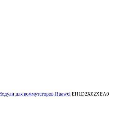
одули для коммутаторов Huawei
EH1D2X02XEA0