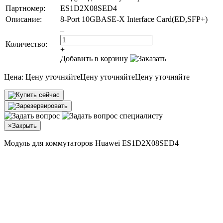
Партномер:
ES1D2X08SED4
Описание:
8-Port 10GBASE-X Interface Card(ED,SFP+)
–
Количество:
+
Добавить в корзину
Цена:
Цену уточняйте
Цену уточняйте
Цену уточняйте
×
Закрыть
Модуль для коммутаторов Huawei ES1D2X08SED4