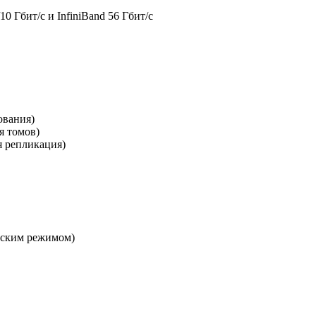
/10 Гбит/с и InfiniBand 56 Гбит/с
ования)
я томов)
я репликация)
льским режимом)