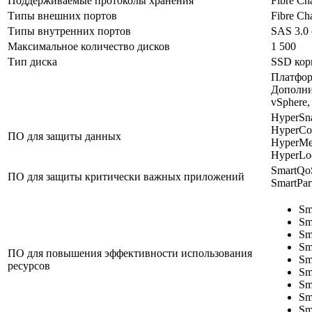
Поддерживаемые протоколы хранения
Fibre Ch
Типы внешних портов
Fibre Ch
Типы внутренних портов
SAS 3.0 
Максимальное количество дисков
1 500
Тип диска
SSD кор
Платфор
Дополни
vSphere,
HyperSn
HyperCo
ПО для защиты данных
HyperMe
HyperLo
SmartQo
ПО для защиты критически важных приложений
SmartPar
Sm
Sm
Sm
Sm
ПО для повышения эффективности использования
Sm
ресурсов
Sm
Sm
Sm
Sm