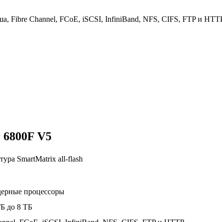
ша, Fibre Channel, FCoE, iSCSI, InfiniBand, NFS, CIFS, FTP и HTT
 6800F V5
ура SmartMatrix all-flash
ерные процессоры
Б до 8 ТБ