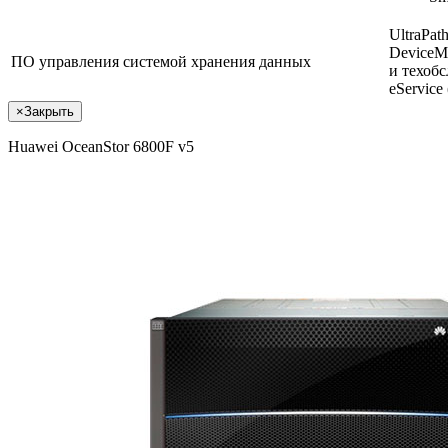
UltraPat
DeviceM
ПО управления системой хранения данных
и техоб
eServic
×
Закрыть
Huawei OceanStor 6800F v5