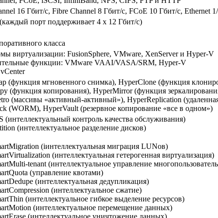
annel, FCoE, iSCSI, InfiniBand, NFS, CIFS, FTP и HTTP
annel 16 Гбит/с, Fibre Channel 8 Гбит/с, FCoE 10 Гбит/с, Ethernet 1
(каждый порт поддерживает 4 x 12 Гбит/с)
поративного класса
мы виртуализации: FusionSphere, VMware, XenServer и Hyper-V
тельные функции: VMware VAAI/VASA/SRM, Hyper-V
 vCenter
ap (функция мгновенного снимка), HyperClone (функция клонир
py (функция копирования), HyperMirror (функция зеркалировани
tro (массивы «активный-активный»), HyperReplication (удаленна
ck (WORM), HyperVault (резервное копирование «все в одном»)
S (интеллектуальный контроль качества обслуживания)
tition (интеллектуальное разделение дисков)
artMigration (iинтеллектуальная миграция LUNов)
artVirtualization (интеллектуальная гетерогенная виртуализация)
artMulti-tenant (интеллектуальное управление многопользовате
artQuota (управление квотами)
artDedupe (интеллектуальная дедупликация)
artCompression (интеллектуальное сжатие)
artThin (интеллектуальное гибкое выделение ресурсов)
artMotion (интеллектуальное перемещение данных)
artErase (интеллектуальное уничтожение данных)