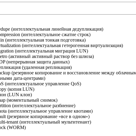
edupe (интеллектуальная линейная дедупликация)
ompression (интеллектуальное сжатие строк)
in (интеллектуальная тонкая подготовка)
rtualization (интеллектуальная гетерогенная виртуализация)
igration (интеллектуальная миграция LUN)
etro (активный активный раствор без шлюза)
DP (непрерывная защита данных)
епликация (удаленная репликация)
ackup (резервное копирование и восстановление между облачны
ьными дата-центрами)
oS (интеллектуальное управление QoS)
opy (копия LUN)
лон (LUN клон)
nap (моментальный снимок)
rtition (интеллектуальное разбиение)
uota (интеллектуальное управление квотами)
ult (резервное копирование «все в одном»)
lti-tenant (интеллектуальный мультитенант)
Lock (WORM)