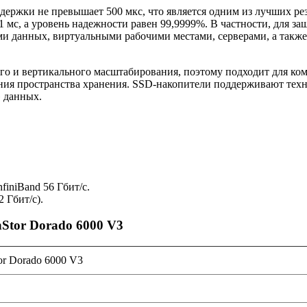
адержки не превышает 500 мкс, что является одним из лучших ре
1 мс, а уровень надежности равен 99,9999%. В частности, для
ами данных, виртуальными рабочими местами, серверами, а так
го и вертикального масштабирования, поэтому подходит для ко
ия пространства хранения. SSD-накопители поддерживают техно
» данных.
finiBand 56 Гбит/с.
 Гбит/с).
Stor Dorado 6000 V3
or Dorado 6000 V3