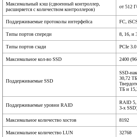
Максимальный кэш (сдвоенный контроллер,
от 512 Г
расширяется с количеством контроллеров)
Поддерживаемые протоколы интерфейса
FC, iSC
Типы портов спереди
8, 16, и
Типы портов сзади
PCIe 3.0
Максимальное кол-во SSD
2400 (96
SSD-нако
30,72 Т
Поддерживаемые SSD
Твердот
ТБ и 15
RAID 5,
Поддерживаемые уровни RAID
3-х SSD
Максимальное количество хостов
8192
Максимальное количество LUN
32768