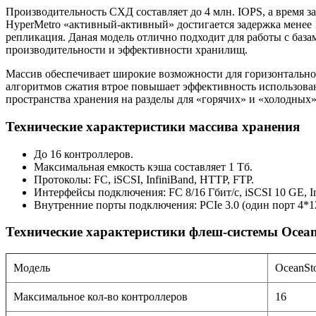
Производительность СХД составляет до 4 млн. IOPS, а время з
HyperMetro «активный-активный» достигается задержка менее 
репликация. Даная модель отлично подходит для работы с баз
производительности и эффективности хранилищ.
Массив обеспечивает широкие возможности для горизонтально
алгоритмов сжатия втрое повышает эффективность использован
пространства хранения на разделы для «горячих» и «холодных
Технические характеристики массива хранения
До 16 контроллеров.
Максимальная емкость кэша составляет 1 Тб.
Протоколы: FC, iSCSI, InfiniBand, HTTP, FTP.
Интерфейсы подключения: FC 8/16 Гбит/с, iSCSI 10 GE, In
Внутренние порты подключения: PCIe 3.0 (один порт 4*12
Технические характеристики флеш-системы Ocean
Модель
OceanSt
Максимальное кол-во контроллеров
16