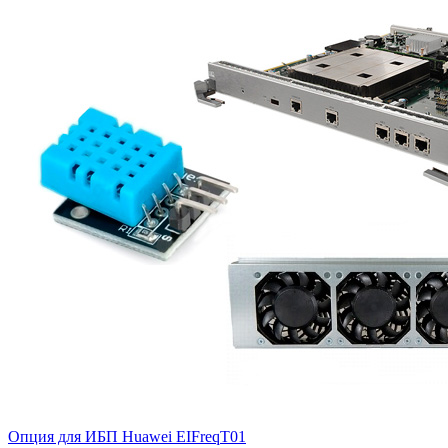
Опция для ИБП Huawei
EIFreqT01