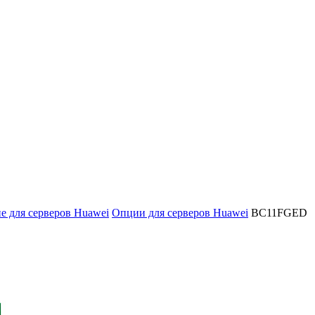
 для серверов Huawei
Опции для серверов Huawei
BC11FGED