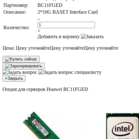
Партномер:
BC11FGED
Описание:
2*10G BASET Interface Card
–
Количество:
+
Добавить в корзину
Цена:
Цену уточняйте
Цену уточняйте
Цену уточняйте
×
Закрыть
Опция для серверов Huawei BC11FGED