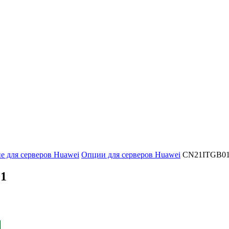
 для серверов Huawei
Опции для серверов Huawei
CN21ITGB0
1