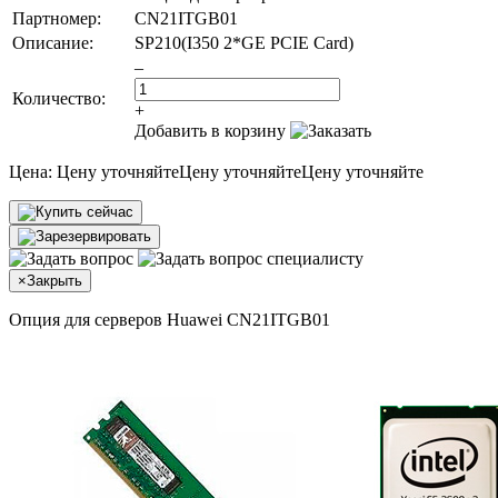
Партномер:
CN21ITGB01
Описание:
SP210(I350 2*GE PCIE Card)
–
Количество:
+
Добавить в корзину
Цена:
Цену уточняйте
Цену уточняйте
Цену уточняйте
×
Закрыть
Опция для серверов Huawei CN21ITGB01