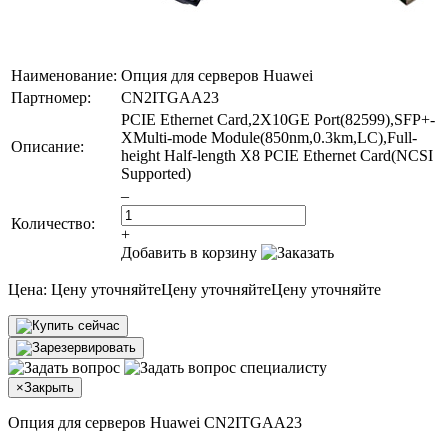
Наименование:
Опция для серверов Huawei
Партномер:
CN2ITGAA23
PCIE Ethernet Card,2X10GE Port(82599),SFP+-
XMulti-mode Module(850nm,0.3km,LC),Full-
Описание:
height Half-length X8 PCIE Ethernet Card(NCSI
Supported)
–
Количество:
+
Добавить в корзину
Цена:
Цену уточняйте
Цену уточняйте
Цену уточняйте
×
Закрыть
Опция для серверов Huawei CN2ITGAA23