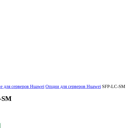
 для серверов Huawei
Опции для серверов Huawei
SFP-LC-SM
-SM