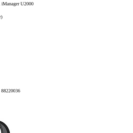
 iManager U2000
r)
 88220036