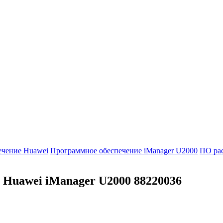
ечение Huawei
Программное обеспечение iManager U2000
ПО ра
 Huawei iManager U2000
88220036