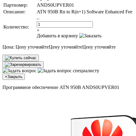
Партномер:
ANDS0UPVER01
Описание:
ATN 950B Rn to R(n+1) Software Enhanced Fee
–
Количество:
+
Добавить в корзину
Цена:
Цену уточняйте
Цену уточняйте
Цену уточняйте
×
Закрыть
Программное обеспечение ATN 950B ANDS0UPVER01