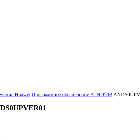
ечение Huawei
Программное обеспечение ATN 950B
ANDS0UPV
DS0UPVER01