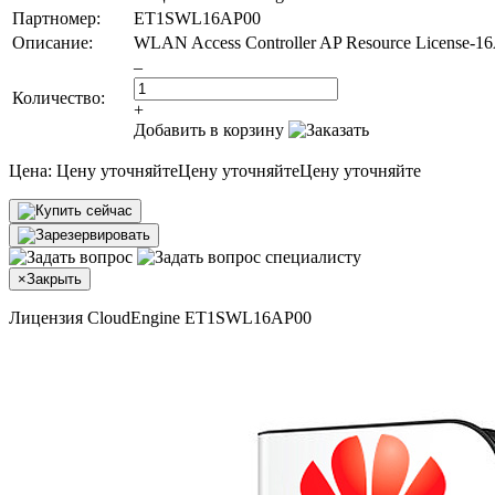
Партномер:
ET1SWL16AP00
Описание:
WLAN Access Controller AP Resource License-16A
–
Количество:
+
Добавить в корзину
Цена:
Цену уточняйте
Цену уточняйте
Цену уточняйте
×
Закрыть
Лицензия CloudEngine ET1SWL16AP00