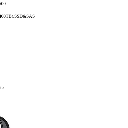
500
51-400TB),SSD&SAS
85