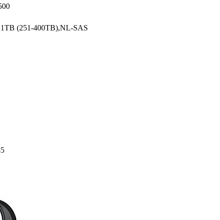
500
te,1TB (251-400TB),NL-SAS
85