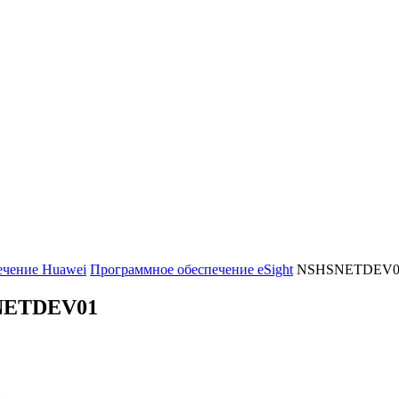
ечение Huawei
Программное обеспечение eSight
NSHSNETDEV0
NETDEV01