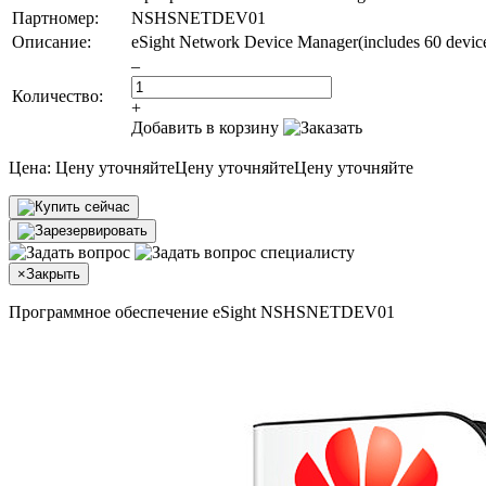
Партномер:
NSHSNETDEV01
Описание:
eSight Network Device Manager(includes 60 device
–
Количество:
+
Добавить в корзину
Цена:
Цену уточняйте
Цену уточняйте
Цену уточняйте
×
Закрыть
Программное обеспечение eSight NSHSNETDEV01