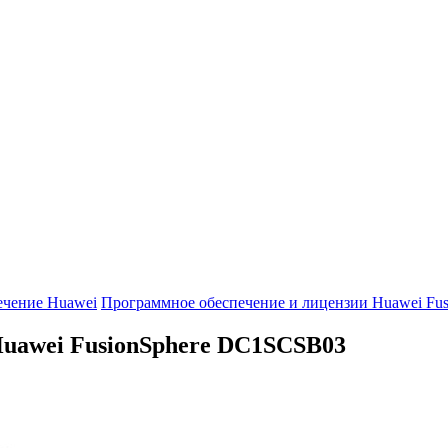
ечение Huawei
Программное обеспечение и лицензии Huawei Fus
uawei FusionSphere
DC1SCSB03