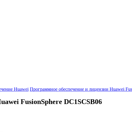
ечение Huawei
Программное обеспечение и лицензии Huawei Fus
uawei FusionSphere
DC1SCSB06