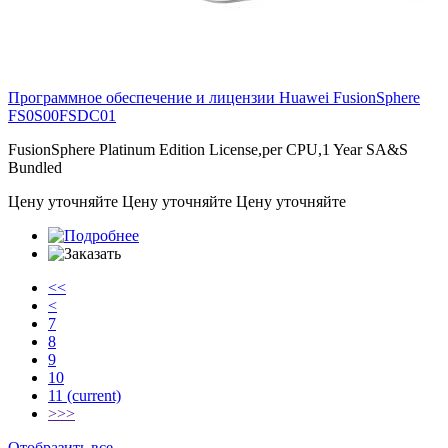
Программное обеспечение и лицензии Huawei FusionSphere
FS0S00FSDC01
FusionSphere Platinum Edition License,per CPU,1 Year SA&S
Bundled
Цену уточняйте
Цену уточняйте
Цену уточняйте
<<
<
7
8
9
10
11
(current)
>
>>
Отобразить все