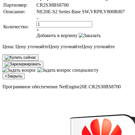
Партномер:
CR2S30BS8700
Описание:
NE20E-S2 Series Base SW,VRP8,V800R007
–
Количество:
+
Добавить в корзину
Цена:
Цену уточняйте
Цену уточняйте
Цену уточняйте
×
Закрыть
Программное обеспечение NetEngine20E CR2S30BS8700