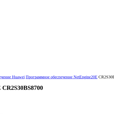
ечение Huawei
Программное обеспечение NetEngine20E
CR2S30
E
CR2S30BS8700