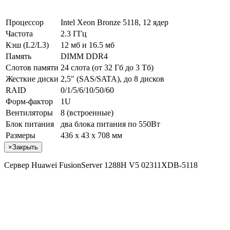
Процессор
Intel Xeon Bronze 5118, 12 ядер
Частота
2.3 ГГц
Кэш (L2/L3)
12 мб и 16.5 мб
Память
DIMM DDR4
Слотов памяти
24 слота (от 32 Гб до 3 Тб)
Жесткие диски
2,5" (SAS/SATA), до 8 дисков
RAID
0/1/5/6/10/50/60
Форм-фактор
1U
Вентиляторы
8 (встроенные)
Блок питания
два блока питания по 550Вт
Размеры
436 x 43 x 708 мм
×
Закрыть
Сервер Huawei FusionServer 1288H V5 02311XDB-5118