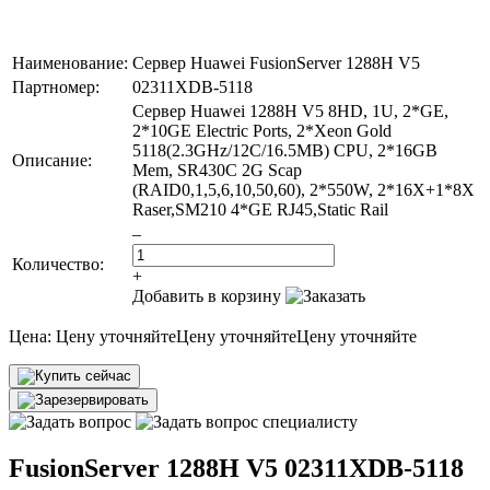
Наименование:
Сервер Huawei FusionServer 1288H V5
Партномер:
02311XDB-5118
Сервер Huawei 1288H V5 8HD, 1U, 2*GE,
2*10GE Electric Ports, 2*Xeon Gold
5118(2.3GHz/12C/16.5MB) CPU, 2*16GB
Описание:
Mem, SR430C 2G Scap
(RAID0,1,5,6,10,50,60), 2*550W, 2*16X+1*8X
Raser,SM210 4*GE RJ45,Static Rail
–
Количество:
+
Добавить в корзину
Цена:
Цену уточняйте
Цену уточняйте
Цену уточняйте
FusionServer 1288H V5 02311XDB-5118