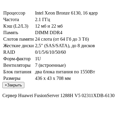
Процессор
Intel Xeon Bronze 6130, 16 ядер
Частота
2.1 ГГц
Кэш (L2/L3)
12 мб и 22 мб
Память
DIMM DDR4
Слотов памяти
24 слота (от 64 Гб до 3 Тб)
Жесткие диски
2,5" (SAS/SATA), до 8 дисков
RAID
0/1/5/6/10/50/60
Форм-фактор
1U
Вентиляторы
7 (встроенные)
Блок питания
два блока питания по 1550Вт
Размеры
436 x 43 x 708 мм
×
Закрыть
Сервер Huawei FusionServer 1288H V5 02311XDB-6130