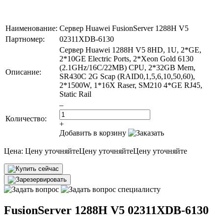
Наименование:
Сервер Huawei FusionServer 1288H V5
Партномер:
02311XDB-6130
Сервер Huawei 1288H V5 8HD, 1U, 2*GE,
2*10GE Electric Ports, 2*Xeon Gold 6130
(2.1GHz/16C/22MB) CPU, 2*32GB Mem,
Описание:
SR430C 2G Scap (RAID0,1,5,6,10,50,60),
2*1500W, 1*16X Raser, SM210 4*GE RJ45,
Static Rail
–
Количество:
+
Добавить в корзину
Цена:
Цену уточняйте
Цену уточняйте
Цену уточняйте
FusionServer 1288H V5 02311XDB-6130