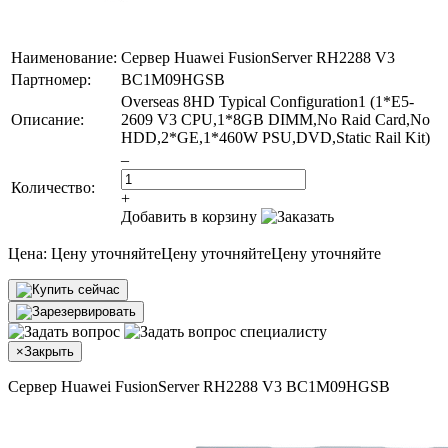
Наименование:
Сервер Huawei FusionServer RH2288 V3
Партномер:
BC1M09HGSB
Overseas 8HD Typical Configuration1 (1*E5-
Описание:
2609 V3 CPU,1*8GB DIMM,No Raid Card,No
HDD,2*GE,1*460W PSU,DVD,Static Rail Kit)
–
Количество:
+
Добавить в корзину
Цена:
Цену уточняйте
Цену уточняйте
Цену уточняйте
×
Закрыть
Сервер Huawei FusionServer RH2288 V3 BC1M09HGSB