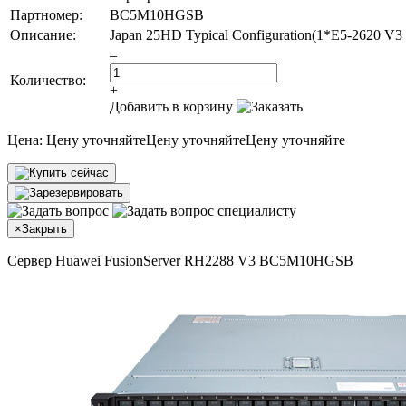
Партномер:
BC5M10HGSB
Описание:
Japan 25HD Typical Configuration(1*E5-2620
–
Количество:
+
Добавить в корзину
Цена:
Цену уточняйте
Цену уточняйте
Цену уточняйте
×
Закрыть
Сервер Huawei FusionServer RH2288 V3 BC5M10HGSB