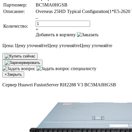
Партномер:
BC5MA0HGSB
Описание:
Overseas 25HD Typical Configuration(1*E5-26
–
Количество:
+
Добавить в корзину
Цена:
Цену уточняйте
Цену уточняйте
Цену уточняйте
×
Закрыть
Сервер Huawei FusionServer RH2288 V3 BC5MA0HGSB