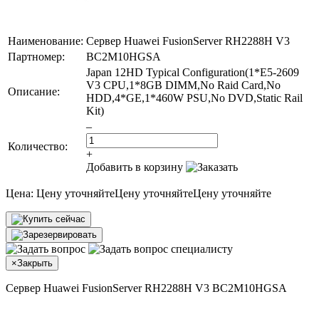
Наименование:
Сервер Huawei FusionServer RH2288H V3
Партномер:
BC2M10HGSA
Japan 12HD Typical Configuration(1*E5-2609
V3 CPU,1*8GB DIMM,No Raid Card,No
Описание:
HDD,4*GE,1*460W PSU,No DVD,Static Rail
Kit)
–
Количество:
+
Добавить в корзину
Цена:
Цену уточняйте
Цену уточняйте
Цену уточняйте
×
Закрыть
Сервер Huawei FusionServer RH2288H V3 BC2M10HGSA