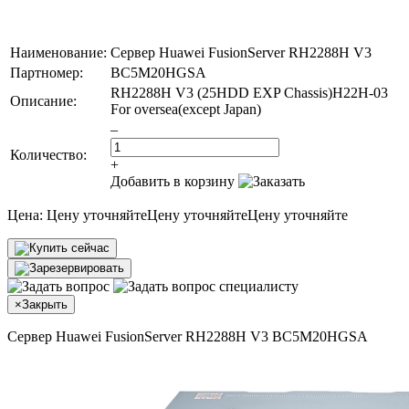
Наименование:
Сервер Huawei FusionServer RH2288H V3
Партномер:
BC5M20HGSA
RH2288H V3 (25HDD EXP Chassis)H22H-03
Описание:
For oversea(except Japan)
–
Количество:
+
Добавить в корзину
Цена:
Цену уточняйте
Цену уточняйте
Цену уточняйте
×
Закрыть
Сервер Huawei FusionServer RH2288H V3 BC5M20HGSA