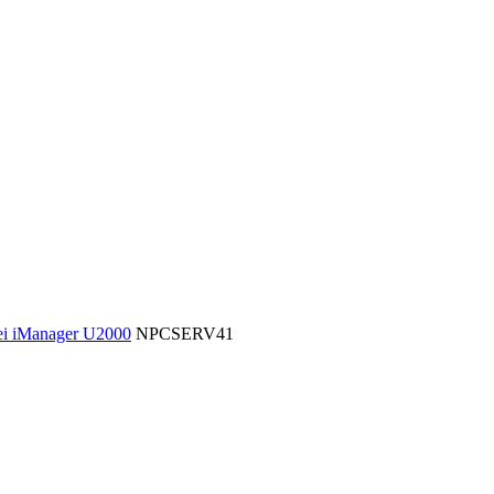
i iManager U2000
NPCSERV41