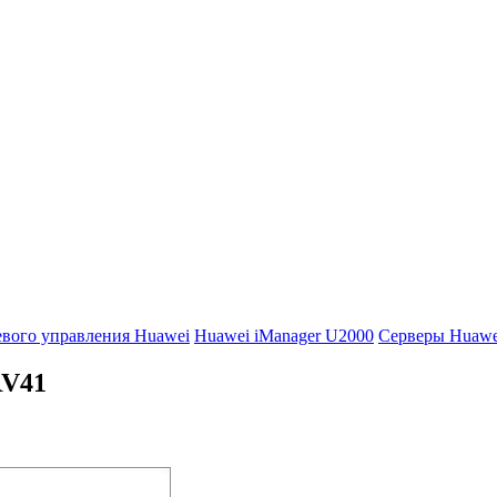
вого управления Huawei
Huawei iManager U2000
Серверы Huawe
V41