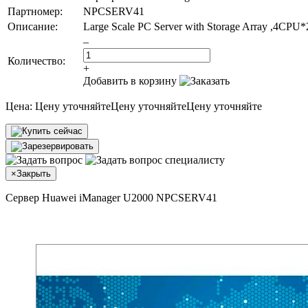
Партномер:
NPCSERV41
Описание:
Large Scale PC Server with Storage Array ,4C
–
Количество:
+
Добавить в корзину
Цена:
Цену уточняйте
Цену уточняйте
Цену уточняйте
×
Закрыть
Сервер Huawei iManager U2000 NPCSERV41