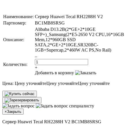
Наименование:
Сервер Huawei Tecal RH2288H V2
Партномер:
BC1MB8SRSG
Alibaba D13.2B(2*GE+2*10GE
SFP+)_Samsung(2*E5-2650 V2 CPU,16*16GB
Описание:
Mem,12*960GB SSD
SATA,2*GE+2*10GE,SR320BC-
1GB+Supercap,2*460W AC PS,No Rail)
–
Количество:
+
Добавить в корзину
Цена:
Цену уточняйте
Цену уточняйте
Цену уточняйте
×
Закрыть
Сервер Huawei Tecal RH2288H V2 BC1MB8SRSG