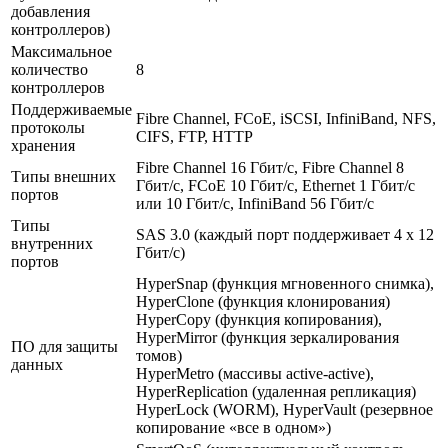
добавления
контроллеров)
Максимальное
количество
8
контроллеров
Поддерживаемые
Fibre Channel, FCoE, iSCSI, InfiniBand, NFS,
протоколы
CIFS, FTP, HTTP
хранения
Fibre Channel 16 Гбит/с, Fibre Channel 8
Типы внешних
Гбит/с, FCoE 10 Гбит/с, Ethernet 1 Гбит/с
портов
или 10 Гбит/с, InfiniBand 56 Гбит/с
Типы
SAS 3.0 (каждый порт поддерживает 4 x 12
внутренних
Гбит/с)
портов
HyperSnap (функция мгновенного снимка),
HyperClone (функция клонирования)
HyperCopy (функция копирования),
HyperMirror (функция зеркалирования
ПО для защиты
томов)
данных
HyperMetro (массивы active-active),
HyperReplication (удаленная репликация)
HyperLock (WORM), HyperVault (резервное
копирование «все в одном»)