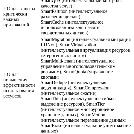
SmartQoS (интеллектуальный контроль
качества услуг)
ПО для защиты
SmartPartition (интеллектуальное
критически
разделение дисков)
важных
SmartCache (интеллектуальное
приложений
использованием кэш-памяти
твердотельных дисков)
SmartMigration (интеллектуальная миграция
LUNов), SmartVirtualization
(интеллектуальная виртуализация ресурсов
гетерогенных систем)
SmartMulti-tenant (интеллектуальное
управление многопользовательским
режимом), SmartQuota (управление
ПО для
квотами)
повышения
SmartDedupe (интеллектуальная
эффективности
дедупликация), SmartCompression
использования
(интеллектуальное сжатие)
ресурсов
SmartThin (интеллектуальное гибкое
выделение ресурсов), SmartTier
(интеллектуальное многоуровневое
хранение данных), SmartMotion
(интеллектуальное перемещение данных)
SmartErase (интеллектуальное уничтожение
данных)